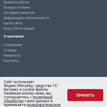
Правила работы
Возврат и обмен
Оптовым клиентам
Информация о безопасности
Карта сайта
Вход
/ Регистрация
О компании
О компании
Отзывы
Реквизиты
Контакты
Сайт использует
Яндекс.Метрику, средства 1С-
© КТС-Дизель – Комплектующие к топливным системам
Все права защищены, 2003 – 2025
Битрикс и cookie-файлы.
Согласие на обработку персональных данных
Нажимая кнопку ниже, вы
ПРИНЯТЬ
соглашаетесь с
политикой
Сайт создан в маркетинговом
обработки
таких данных и
агентстве KLUEV.BZ
принимаете
пользовательское