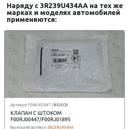
Наряду с 3R239U434AA на тех же
марках и моделях автомобилей
применяются:
Артикул: F00RJ02067 |
BOSCH
КЛАПАН С ШТОКОМ
F00RJ00447/F00RJ01895
Вы искали артикул
3R239U434AA