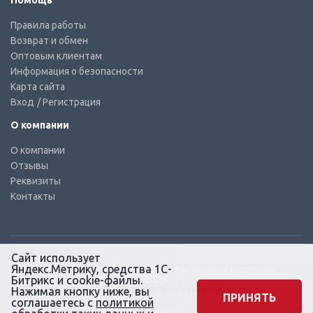
Помощь
Правила работы
Возврат и обмен
Оптовым клиентам
Информация о безопасности
Карта сайта
Вход
/ Регистрация
О компании
О компании
Отзывы
Реквизиты
Контакты
Сайт использует
Яндекс.Метрику, средства 1С-
© КТС-Дизель – Комплектующие к топливным системам
Все права защищены, 2003 – 2025
Битрикс и cookie-файлы.
Согласие на обработку персональных данных
Нажимая кнопку ниже, вы
ПРИНЯТЬ
соглашаетесь с
политикой
Сайт создан в маркетинговом