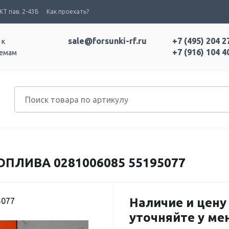
Т пав. 2-43Б
Как проехать?
sale@forsunki-rf.ru
+7 (495) 204 2
 к
+7 (916) 104 4
темам
ПЛИВА 0281006085 55195077
Наличие и цену
5077
уточняйте у м