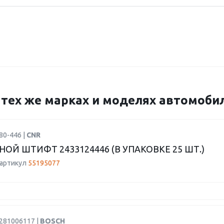
а тех же марках и моделях автомоби
80-446 |
CNR
ОЙ ШТИФТ 2433124446 (В УПАКОВКЕ 25 ШТ.)
 артикул
55195077
0281006117 |
BOSCH