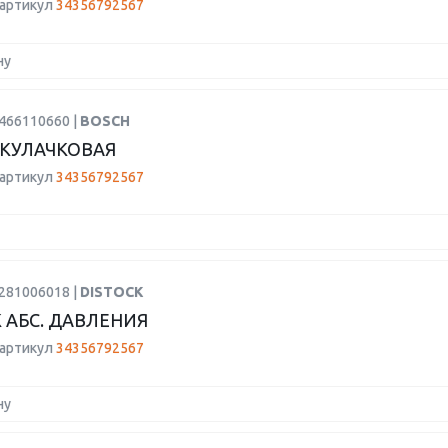
 артикул
34356792567
ну
1466110660 |
BOSCH
КУЛАЧКОВАЯ
 артикул
34356792567
0281006018 |
DISTOCK
 АБС. ДАВЛЕНИЯ
 артикул
34356792567
ну