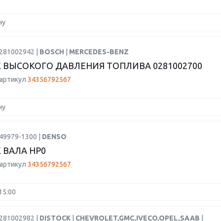
ну
0281002942 |
BOSCH
|
MERCEDES-BENZ
 ВЫСОКОГО ДАВЛЕНИЯ ТОПЛИВА 0281002700
 артикул
34356792567
ну
49979-1300 |
DENSO
 ВАЛА HP0
 артикул
34356792567
15:00
0281002982 |
DISTOCK
|
CHEVROLET,GMC,IVECO,OPEL,SAAB
|