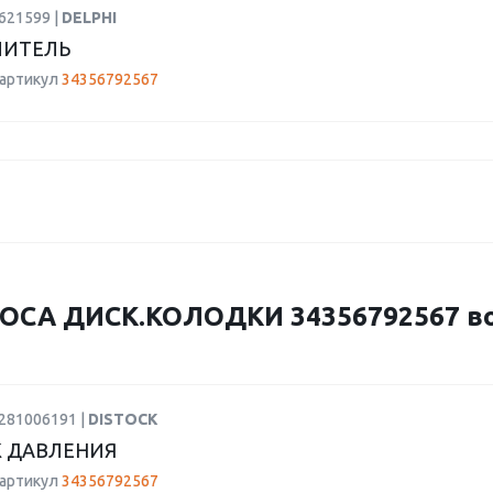
621599 |
DELPHI
ЛИТЕЛЬ
 артикул
34356792567
ОСА ДИСК.КОЛОДКИ 34356792567 в
0281006191 |
DISTOCK
 ДАВЛЕНИЯ
 артикул
34356792567