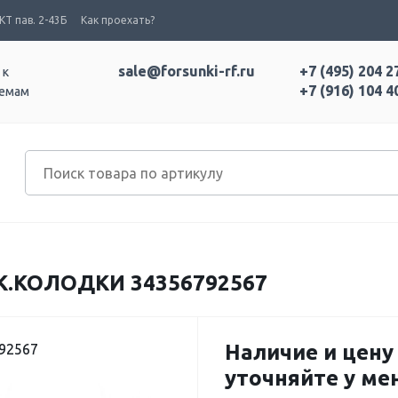
Т пав. 2-43Б
Как проехать?
sale@forsunki-rf.ru
+7 (495) 204 2
 к
+7 (916) 104 4
темам
.КОЛОДКИ 34356792567
Наличие и цену
92567
уточняйте у м