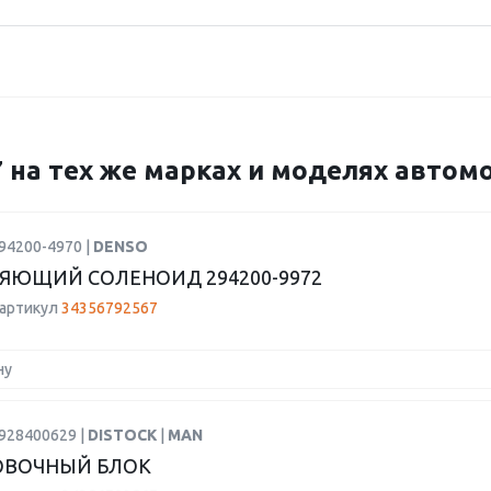
7 на тех же марках и моделях авто
94200-4970 |
DENSO
ЯЮЩИЙ СОЛЕНОИД 294200-9972
 артикул
34356792567
ну
0928400629 |
DISTOCK
|
MAN
ОВОЧНЫЙ БЛОК