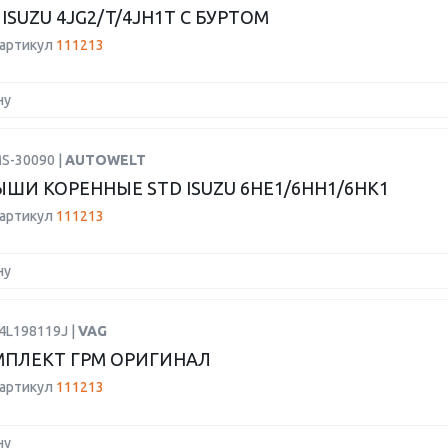
ISUZU 4JG2/T/4JH1T С БУРТОМ
 артикул
111213
ну
MS-30090 |
AUTOWELT
ШИ КОРЕННЫЕ STD ISUZU 6HE1/6HH1/6HK1
 артикул
111213
ну
4L198119J |
VAG
ПЛЕКТ ГРМ ОРИГИНАЛ
 артикул
111213
ну