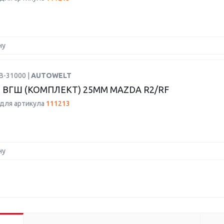
ну
B-31000 |
AUTOWELT
 ВГШ (КОМПЛЕКТ) 25ММ MAZDA R2/RF
для артикула
111213
ну