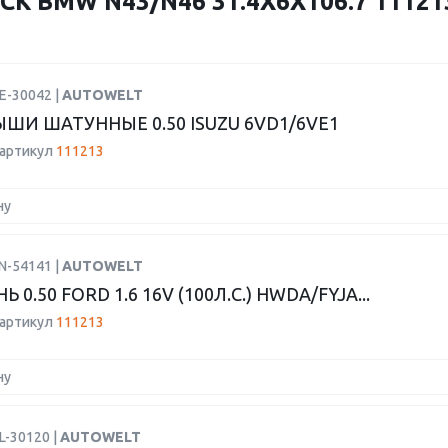
К BMW N43/N46 31.4X6X106.7 11121
E-30042 |
AUTOWELT
ШИ ШАТУННЫЕ 0.50 ISUZU 6VD1/6VE1
 артикул
111213
ну
N-54141 |
AUTOWELT
 0.50 FORD 1.6 16V (100Л.С.) HWDA/FYJA...
 артикул
111213
ну
L-30120 |
AUTOWELT