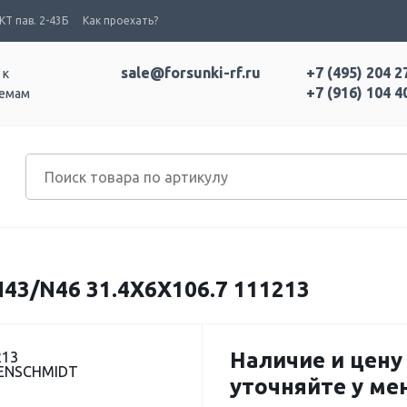
Т пав. 2-43Б
Как проехать?
sale@forsunki-rf.ru
+7 (495) 204 2
 к
+7 (916) 104 4
темам
3/N46 31.4X6X106.7 111213
Наличие и цену
213
BENSCHMIDT
уточняйте у м