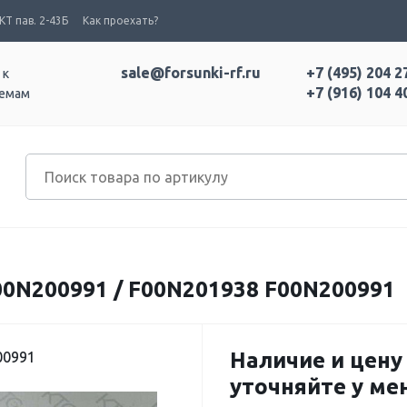
Т пав. 2-43Б
Как проехать?
sale@forsunki-rf.ru
+7 (495) 204 2
 к
+7 (916) 104 4
темам
N200991 / F00N201938 F00N200991
Наличие и цену
00991
уточняйте у м