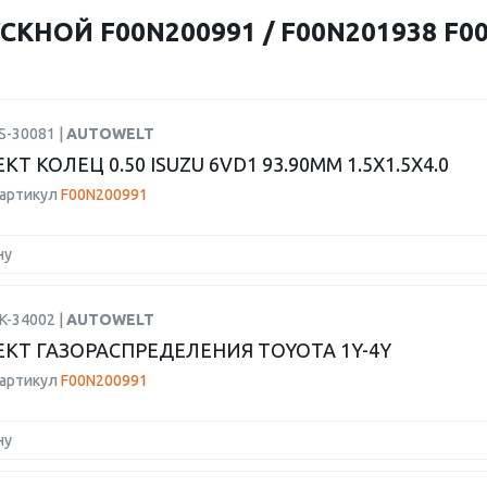
КНОЙ F00N200991 / F00N201938 F0
S-30081 |
AUTOWELT
Т КОЛЕЦ 0.50 ISUZU 6VD1 93.90MM 1.5X1.5X4.0
 артикул
F00N200991
ну
K-34002 |
AUTOWELT
КТ ГАЗОРАСПРЕДЕЛЕНИЯ TOYOTA 1Y-4Y
 артикул
F00N200991
ну