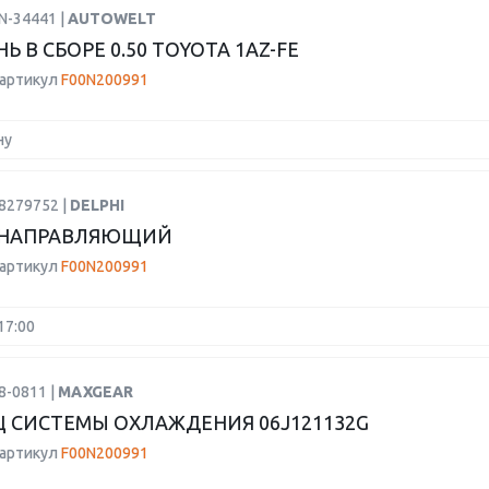
N-34441 |
AUTOWELT
 В СБОРЕ 0.50 TOYOTA 1AZ-FE
 артикул
F00N200991
ну
8279752 |
DELPHI
 НАПРАВЛЯЮЩИЙ
 артикул
F00N200991
17:00
8-0811 |
MAXGEAR
 СИСТЕМЫ ОХЛАЖДЕНИЯ 06J121132G
 артикул
F00N200991