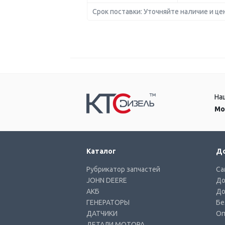
Срок поставки: Уточняйте наличие и це
На
Мо
Каталог
До
Рубрикатор запчастей
Са
JOHN DEERE
До
АКБ
До
ГЕНЕРАТОРЫ
Бе
ДАТЧИКИ
Оп
ДЕТАЛИ МОТОРА