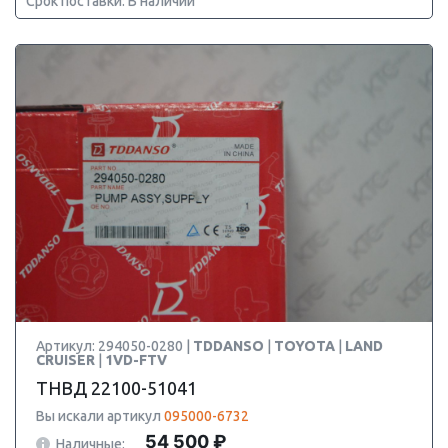
Срок поставки: В наличии
Артикул: 294050-0280 |
TDDANSO
|
TOYOTA
|
LAND
CRUISER
|
1VD-FTV
ТНВД 22100-51041
Вы искали артикул
095000-6732
54 500 ₽
Наличные: