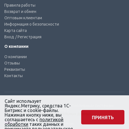
Правила работы
Возврат и обмен
Оптовым клиентам
Информация о безопасности
Карта сайта
Вход
/ Регистрация
О компании
О компании
Отзывы
Реквизиты
Контакты
Сайт использует
Яндекс.Метрику, средства 1С-
© КТС-Дизель – Комплектующие к топливным системам
Все права защищены, 2003 – 2025
Битрикс и cookie-файлы.
Согласие на обработку персональных данных
Нажимая кнопку ниже, вы
ПРИНЯТЬ
соглашаетесь с
политикой
Сайт создан в маркетинговом
обработки
таких данных и
агентстве KLUEV.BZ
принимаете
пользовательское