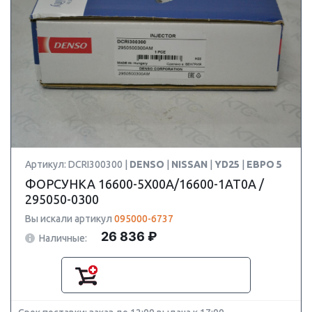
Артикул: DCRI300300 |
DENSO
|
NISSAN
|
YD25
|
ЕВРО 5
ФОРСУНКА 16600-5X00A/16600-1AT0A /
295050-0300
Вы искали артикул
095000-6737
26 836 ₽
Наличные: