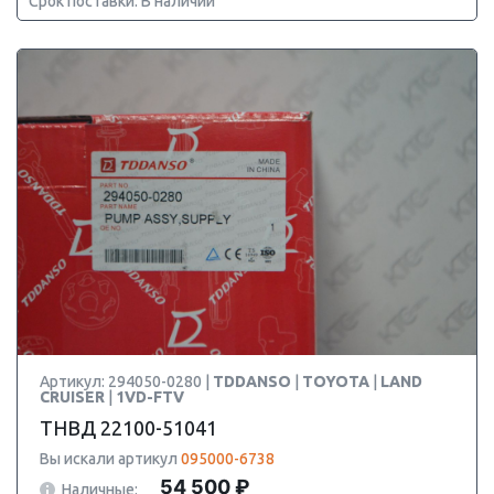
Срок поставки: В наличии
Артикул: 294050-0280 |
TDDANSO
|
TOYOTA
|
LAND
CRUISER
|
1VD-FTV
ТНВД 22100-51041
Вы искали артикул
095000-6738
54 500 ₽
Наличные: