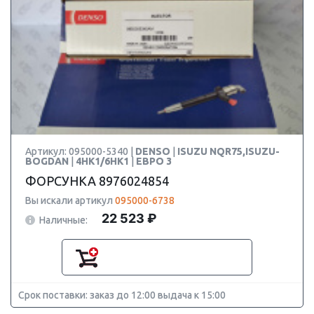
Артикул: 095000-5340 |
DENSO
|
ISUZU NQR75,ISUZU-
BOGDAN
|
4HK1/6HK1
|
ЕВРО 3
ФОРСУНКА 8976024854
Вы искали артикул
095000-6738
22 523 ₽
Наличные:
Срок поставки: заказ до 12:00 выдача к 15:00