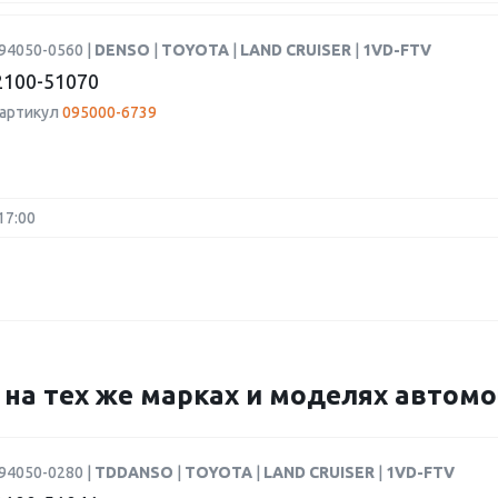
94050-0560 |
DENSO
|
TOYOTA
|
LAND CRUISER
|
1VD-FTV
100-51070
 артикул
095000-6739
17:00
9 на тех же марках и моделях автом
94050-0280 |
TDDANSO
|
TOYOTA
|
LAND CRUISER
|
1VD-FTV