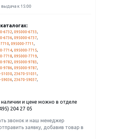
0 выдача к 15:00
каталогах:
0-6732
,
095000-6733
,
0-6736
,
095000-6737
,
-7710
,
095000-7711
,
0-7714
,
095000-7715
,
0-7718
,
095000-7719
,
0-9782
,
095000-9783
,
0-9786
,
095000-9787
,
-51030
,
23670-51031
,
-59036
,
23670-59037
,
наличии и цене можно в отделе
495) 204 27 05
ать звонок и наш менеджер
отправить заявку, добавив товар в