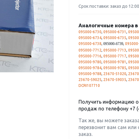
Срок поставки: заказ до 12:0
Аналогичные номера в 
095000-6730
,
095000-6731
,
09500
095000-6734
,
095000-6735
,
09500
095000-6738
,
,
095000
095000-6739
095000-7712
,
095000-7713
,
09500
095000-7716
,
095000-7717
,
09500
095000-9780
,
095000-9781
,
09500
095000-9784
,
095000-9785
,
09500
095000-9788
,
23670-51020
,
23670
23670-59025
,
23670-59035
,
23670
DCRI107710
Получить информацию о 
продаж по телефону
+7 (
Так же, вы можете заказ
перезвонит вам сам или 
заказ.