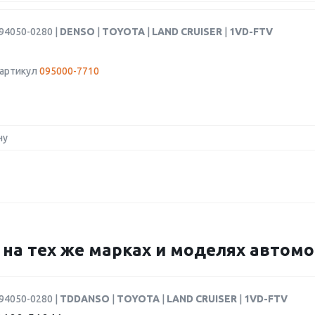
94050-0280 |
DENSO
|
TOYOTA
|
LAND CRUISER
|
1VD-FTV
 артикул
095000-7710
ну
0 на тех же марках и моделях автом
94050-0280 |
TDDANSO
|
TOYOTA
|
LAND CRUISER
|
1VD-FTV