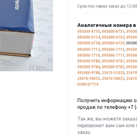
Срок поставки: заказ до 12:0
Аналогичные номера в 
095000-6730
,
095000-6731
,
09500
095000-6734
,
095000-6735
,
09500
095000-6738
,
095000-6739
,
095000
095000-7712
,
095000-7713
,
09500
095000-7716
,
095000-7717
,
09500
095000-9780
,
095000-9781
,
09500
095000-9784
,
095000-9785
,
09500
095000-9788
,
23670-51020
,
23670
23670-59025
,
23670-59035
,
23670
DCRI107710
Получить информацию о 
продаж по телефону
+7 (
Так же, вы можете заказ
перезвонит вам сам или 
заказ.