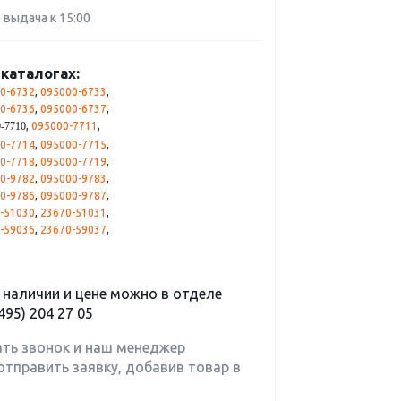
0 выдача к 15:00
каталогах:
0-6732
,
095000-6733
,
0-6736
,
095000-6737
,
,
095000-7711
,
-7710
0-7714
,
095000-7715
,
0-7718
,
095000-7719
,
0-9782
,
095000-9783
,
0-9786
,
095000-9787
,
-51030
,
23670-51031
,
-59036
,
23670-59037
,
наличии и цене можно в отделе
495) 204 27 05
ать звонок и наш менеджер
отправить заявку, добавив товар в