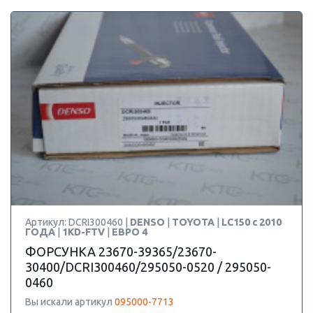
Артикул: DCRI300460 |
DENSO
|
TOYOTA
|
LC150 c 2010
ГОДА
|
1KD-FTV
|
ЕВРО 4
ФОРСУНКА 23670-39365/23670-
30400/DCRI300460/295050-0520 / 295050-
0460
Вы искали артикул
095000-7713