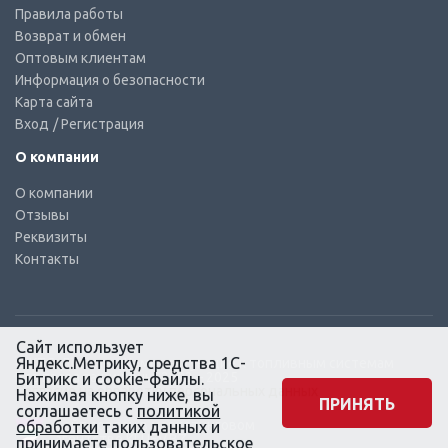
Правила работы
Возврат и обмен
Оптовым клиентам
Информация о безопасности
Карта сайта
Вход
/ Регистрация
О компании
О компании
Отзывы
Реквизиты
Контакты
Сайт использует
Яндекс.Метрику, средства 1С-
© КТС-Дизель – Комплектующие к топливным системам
Все права защищены, 2003 – 2025
Битрикс и cookie-файлы.
Согласие на обработку персональных данных
Нажимая кнопку ниже, вы
ПРИНЯТЬ
соглашаетесь с
политикой
Сайт создан в маркетинговом
обработки
таких данных и
агентстве KLUEV.BZ
принимаете
пользовательское