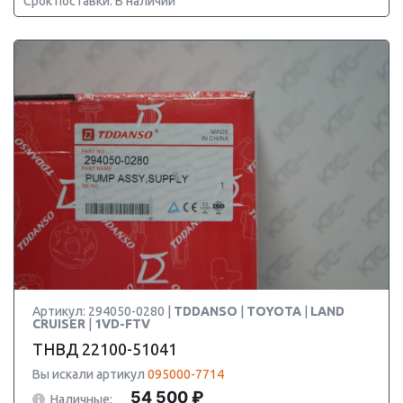
Срок поставки: В наличии
Артикул: 294050-0280 |
TDDANSO
|
TOYOTA
|
LAND
CRUISER
|
1VD-FTV
ТНВД 22100-51041
Вы искали артикул
095000-7714
54 500 ₽
Наличные: