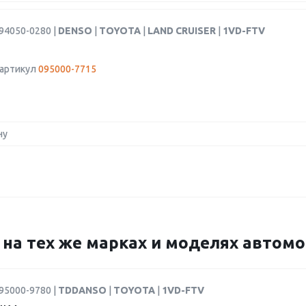
94050-0280 |
DENSO
|
TOYOTA
|
LAND CRUISER
|
1VD-FTV
 артикул
095000-7715
ну
5 на тех же марках и моделях автом
95000-9780 |
TDDANSO
|
TOYOTA
|
1VD-FTV