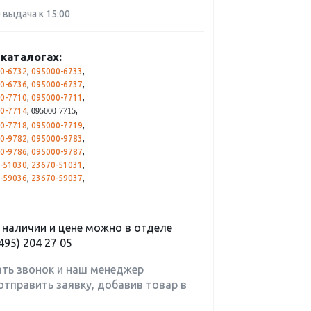
0 выдача к 15:00
каталогах:
0-6732
,
095000-6733
,
0-6736
,
095000-6737
,
0-7710
,
095000-7711
,
0-7714
,
,
095000-7715
0-7718
,
095000-7719
,
0-9782
,
095000-9783
,
0-9786
,
095000-9787
,
-51030
,
23670-51031
,
-59036
,
23670-59037
,
наличии и цене можно в отделе
495) 204 27 05
ать звонок и наш менеджер
отправить заявку, добавив товар в