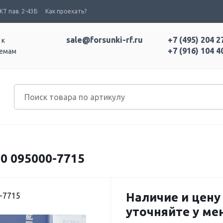
Т пав. 2-43Б
Как проехать?
sale@forsunki-rf.ru
+7 (495) 204 2
 к
+7 (916) 104 4
темам
0 095000-7715
Наличие и цену
-7715
уточняйте у м