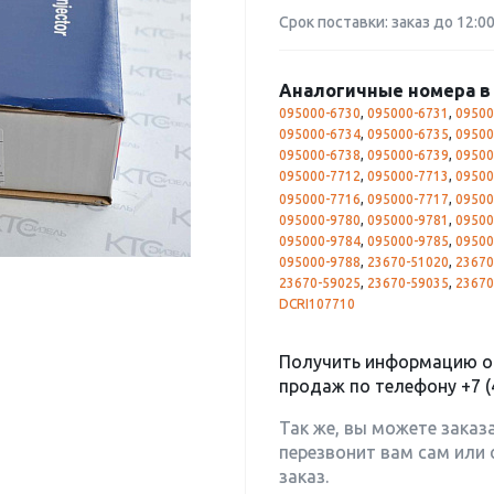
Срок поставки: заказ до 12:0
Аналогичные номера в 
095000-6730
,
095000-6731
,
09500
095000-6734
,
095000-6735
,
09500
095000-6738
,
095000-6739
,
09500
095000-7712
,
095000-7713
,
09500
095000-7716
,
095000-7717
,
09500
095000-9780
,
095000-9781
,
09500
095000-9784
,
095000-9785
,
09500
095000-9788
,
23670-51020
,
23670
23670-59025
,
23670-59035
,
23670
DCRI107710
Получить информацию о 
продаж по телефону
+7 (
Так же, вы можете заказ
перезвонит вам сам или 
заказ.