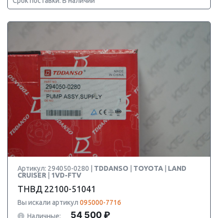
Срок поставки: В наличии
Артикул: 294050-0280 |
TDDANSO
|
TOYOTA
|
LAND
CRUISER
|
1VD-FTV
ТНВД 22100-51041
Вы искали артикул
095000-7716
54 500 ₽
Наличные: