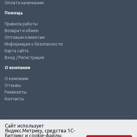
Оплата наличными
Помощь
Правила работы
Возврат и обмен
Оптовым клиентам
Информация о безопасности
Карта сайта
Вход
/ Регистрация
О компании
О компании
Отзывы
Реквизиты
Контакты
Сайт использует
Яндекс.Метрику, средства 1С-
© КТС-Дизель – Комплектующие к топливным системам
Все права защищены, 2003 – 2025
Битрикс и cookie-файлы.