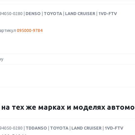
94050-0280 |
DENSO
|
TOYOTA
|
LAND CRUISER
|
1VD-FTV
 артикул
095000-9784
ну
4 на тех же марках и моделях автом
94050-0280 |
TDDANSO
|
TOYOTA
|
LAND CRUISER
|
1VD-FTV