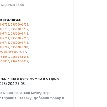
0 выдача к 15:00
каталогах:
0-6732
,
095000-6733
,
0-6736
,
095000-6737
,
0-7710
,
095000-7711
,
0-7714
,
095000-7715
,
0-7718
,
095000-7719
,
0-9782
,
095000-9783
,
-9786
,
095000-9787
,
-51030
,
23670-51031
,
-59036
,
23670-59037
,
наличии и цене можно в отделе
495) 204 27 05
ать звонок и наш менеджер
отправить заявку, добавив товар в