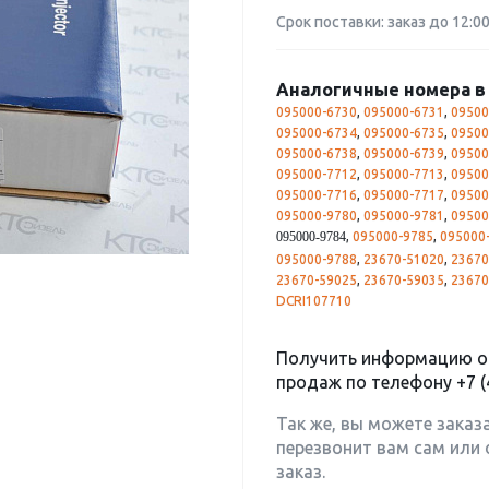
Срок поставки: заказ до 12:0
Аналогичные номера в 
095000-6730
,
095000-6731
,
09500
095000-6734
,
095000-6735
,
09500
095000-6738
,
095000-6739
,
09500
095000-7712
,
095000-7713
,
09500
095000-7716
,
095000-7717
,
09500
095000-9780
,
095000-9781
,
09500
,
095000-9785
,
095000
095000-9784
095000-9788
,
23670-51020
,
23670
23670-59025
,
23670-59035
,
23670
DCRI107710
Получить информацию о 
продаж по телефону
+7 (
Так же, вы можете заказ
перезвонит вам сам или 
заказ.