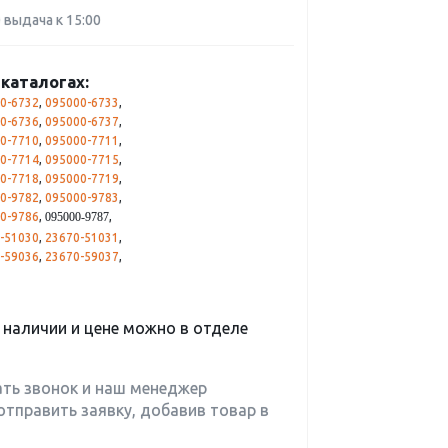
0 выдача к 15:00
каталогах:
0-6732
,
095000-6733
,
0-6736
,
095000-6737
,
0-7710
,
095000-7711
,
0-7714
,
095000-7715
,
0-7718
,
095000-7719
,
0-9782
,
095000-9783
,
0-9786
,
,
095000-9787
-51030
,
23670-51031
,
-59036
,
23670-59037
,
наличии и цене можно в отделе
ать звонок и наш менеджер
отправить заявку, добавив товар в