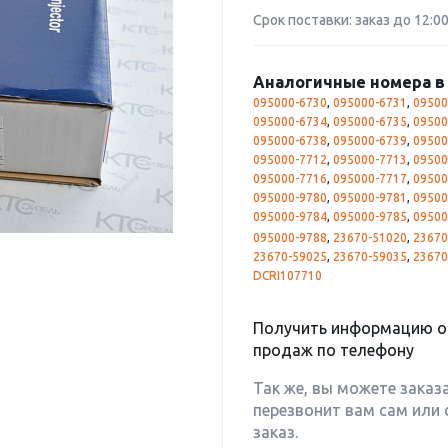
Срок поставки: заказ до 12:0
Аналогичные номера в 
095000-6730
,
095000-6731
,
09500
095000-6734
,
095000-6735
,
09500
095000-6738
,
095000-6739
,
09500
095000-7712
,
095000-7713
,
09500
095000-7716
,
095000-7717
,
09500
095000-9780
,
095000-9781
,
09500
095000-9784
,
095000-9785
,
09500
095000-9788
,
23670-51020
,
23670
23670-59025
,
23670-59035
,
23670
DCRI107710
Получить информацию о 
продаж по телефону
Так же, вы можете заказ
перезвонит вам сам или 
заказ.