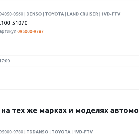
94050-0560 |
DENSO
|
TOYOTA
|
LAND CRUISER
|
1VD-FTV
100-51070
 артикул
095000-9787
17:00
7 на тех же марках и моделях автом
95000-9780 |
TDDANSO
|
TOYOTA
|
1VD-FTV