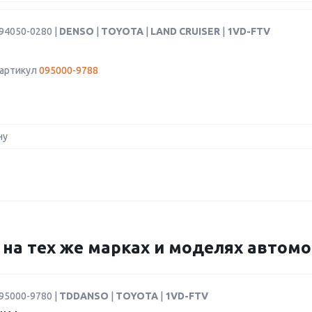
94050-0280 |
DENSO
|
TOYOTA
|
LAND CRUISER
|
1VD-FTV
 артикул
095000-9788
ну
8 на тех же марках и моделях автом
95000-9780 |
TDDANSO
|
TOYOTA
|
1VD-FTV