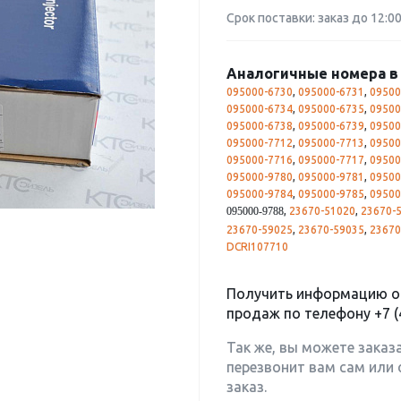
Срок поставки: заказ до 12:0
Аналогичные номера в 
095000-6730
,
095000-6731
,
09500
095000-6734
,
095000-6735
,
09500
095000-6738
,
095000-6739
,
09500
095000-7712
,
095000-7713
,
09500
095000-7716
,
095000-7717
,
09500
095000-9780
,
095000-9781
,
09500
095000-9784
,
095000-9785
,
09500
,
23670-51020
,
23670-
095000-9788
23670-59025
,
23670-59035
,
23670
DCRI107710
Получить информацию о 
продаж по телефону
+7 (
Так же, вы можете заказ
перезвонит вам сам или 
заказ.