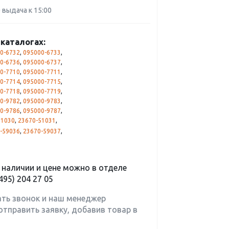
0 выдача к 15:00
каталогах:
0-6732
,
095000-6733
,
0-6736
,
095000-6737
,
0-7710
,
095000-7711
,
0-7714
,
095000-7715
,
0-7718
,
095000-7719
,
0-9782
,
095000-9783
,
0-9786
,
095000-9787
,
51030
,
23670-51031
,
-59036
,
23670-59037
,
наличии и цене можно в отделе
495) 204 27 05
ать звонок и наш менеджер
отправить заявку, добавив товар в