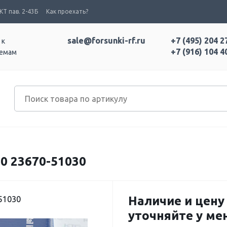
Т пав. 2-43Б
Как проехать?
sale@forsunki-rf.ru
+7 (495) 204 2
 к
+7 (916) 104 4
темам
0 23670-51030
Наличие и цену
51030
уточняйте у м