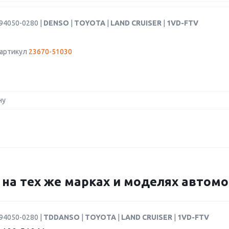
94050-0280 |
DENSO
|
TOYOTA
|
LAND CRUISER
|
1VD-FTV
 артикул
23670-51030
ну
0 на тех же марках и моделях автом
94050-0280 |
TDDANSO
|
TOYOTA
|
LAND CRUISER
|
1VD-FTV