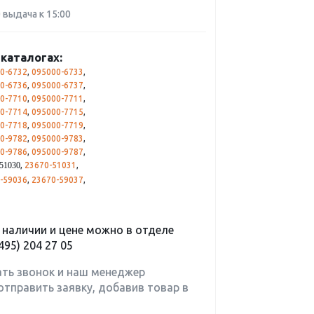
0 выдача к 15:00
каталогах:
0-6732
,
095000-6733
,
0-6736
,
095000-6737
,
0-7710
,
095000-7711
,
0-7714
,
095000-7715
,
0-7718
,
095000-7719
,
0-9782
,
095000-9783
,
0-9786
,
095000-9787
,
,
23670-51031
,
51030
-59036
,
23670-59037
,
наличии и цене можно в отделе
495) 204 27 05
ать звонок и наш менеджер
отправить заявку, добавив товар в