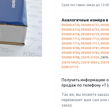
Срок поставки: заказ до 12:0
Аналогичные номера в 
095000-6730
,
095000-6731
,
09500
095000-6734
,
095000-6735
,
09500
095000-6738
,
095000-6739
,
09500
095000-7712
,
095000-7713
,
09500
095000-7716
,
095000-7717
,
09500
095000-9780
,
095000-9781
,
09500
095000-9784
,
095000-9785
,
09500
095000-9788
,
23670-51020
,
23670-
23670-59025
,
23670-59035
,
23670
DCRI107710
Получить информацию о 
продаж по телефону
+7 (
Так же, вы можете заказ
перезвонит вам сам или 
заказ.