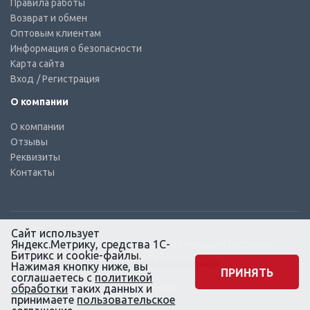
Правила работы
Возврат и обмен
Оптовым клиентам
Информация о безопасности
Карта сайта
Вход
/ Регистрация
О компании
О компании
Отзывы
Реквизиты
Контакты
Сайт использует
Яндекс.Метрику, средства 1С-
© КТС-Дизель – Комплектующие к топливным системам
Все права защищены, 2003 – 2025
Битрикс и cookie-файлы.
Согласие на обработку персональных данных
Нажимая кнопку ниже, вы
ПРИНЯТЬ
соглашаетесь с
политикой
Сайт создан в маркетинговом
обработки
таких данных и
агентстве KLUEV.BZ
принимаете
пользовательское