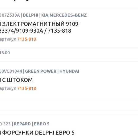
9307Z530A |
DELPHI
|
KIA,MERCEDES-BENZ
 ЭЛЕКТРОМАГНИТНЫЙ 9109-
33374/9109-930A / 7135-818
 артикул
7135-818
15:00
F00VC01044 |
GREEN POWER
|
HYUNDAI
 С ШТОКОМ
 артикул
7135-818
0-323 |
REPARD
|
ЕВРО 5
 ФОРСУНКИ DELPHI ЕВРО 5