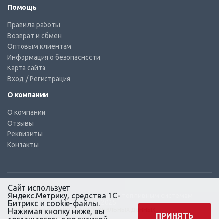
Помощь
Правила работы
Возврат и обмен
Оптовым клиентам
Информация о безопасности
Карта сайта
Вход
/ Регистрация
О компании
О компании
Отзывы
Реквизиты
Контакты
Сайт использует
Яндекс.Метрику, средства 1С-
© КТС-Дизель – Комплектующие к топливным системам
Все права защищены, 2003 – 2025
Битрикс и cookie-файлы.
Согласие на обработку персональных данных
Нажимая кнопку ниже, вы
ПРИНЯТЬ