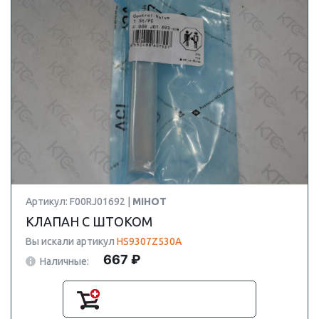
Артикул: F00RJ01692 |
MIHOT
КЛАПАН С ШТОКОМ
Вы искали артикул
HS9307Z530A
667 ₽
Наличные: