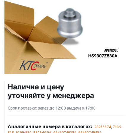
Наличие и цену
уточняйте у менеджера
Срок поставки: заказ до 12:00 выдача к 17:00
Аналогичные номера в каталогах:
28233374
,
7135-
818
,
9109-930
,
9109-930A
,
A6460740384
,
A6460740484
,