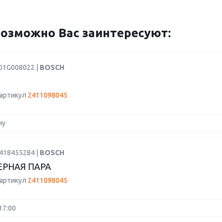
озможно Вас заинтересуют:
F01G008022 |
BOSCH
 артикул
2411098045
ну
2418455284 |
BOSCH
РНАЯ ПАРА
 артикул
2411098045
17:00