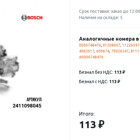
Срок поставки: заказ до 12:0
Наличие на складе: 5
Аналогичные номера в 
0000748476
,
01308607
,
11226397
4062017
,
609674
,
79026547
,
8111
A0000748476
Безнал без НДС:
113 ₽
Безнал с НДС:
113 ₽
Итого:
113 ₽