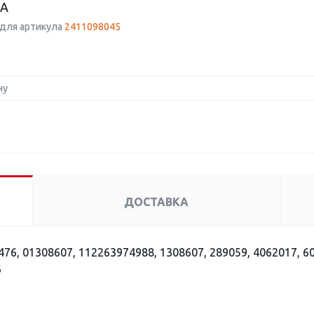
А
для артикула
2411098045
ну
ДОСТАВКА
76, 01308607, 112263974988, 1308607, 289059, 4062017, 6
6