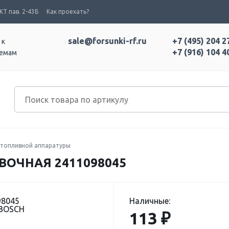
Т пав. 2-43Б
Как проехать?
sale@forsunki-rf.ru
+7 (495) 204 2
 к
+7 (916) 104 4
темам
топливной аппаратуры
ВОЧНАЯ 2411098045
98045
Наличные:
 BOSCH
113 ₽