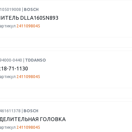
H105019008 |
BOSCH
ИТЕЛЬ DLLA160SN893
 артикул
2411098045
94000-0440 |
TDDANSO
18-71-1130
 артикул
2411098045
9461611378 |
BOSCH
ДЕЛИТЕЛЬНАЯ ГОЛОВКА
 артикул
2411098045