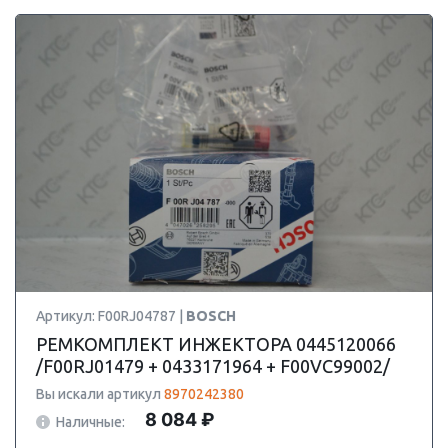
Артикул: F00RJ04787 |
BOSCH
РЕМКОМПЛЕКТ ИНЖЕКТОРА 0445120066
/F00RJ01479 + 0433171964 + F00VC99002/
Вы искали артикул
8970242380
8 084 ₽
Наличные: