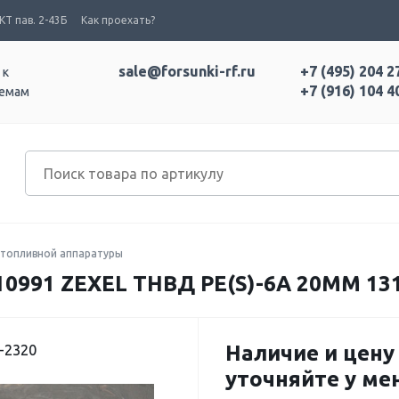
Т пав. 2-43Б
Как проехать?
sale@forsunki-rf.ru
+7 (495) 204 2
 к
+7 (916) 104 4
темам
топливной аппаратуры
991 ZEXEL ТНВД PE(S)-6A 20MM 131
Наличие и цену
-2320
уточняйте у м