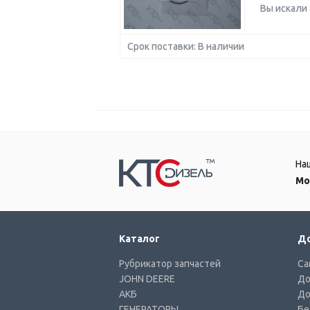
Вы искали
Срок поставки: В наличии
На
Мо
Каталог
До
Рубрикатор запчастей
Са
JOHN DEERE
До
АКБ
До
ГЕНЕРАТОРЫ
Бе