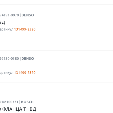
94191-0070 |
DENSO
ВД
 артикул
131499-2320
96230-0380 |
DENSO
 артикул
131499-2320
F01M100371 |
BOSCH
 ФЛАНЦА ТНВД