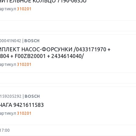
ИТЕЛЬНОЕ КОЛЬЦО 7190-065JU
 артикул
310201
F00041N042 |
BOSCH
ПЛЕКТ НАСОС-ФОРСУНКИ /0433171970 +
804 + F00ZB20001 + 2434614040/
 артикул
310201
H159205292 |
BOSCH
АГА 9421611583
 артикул
310201
17:00