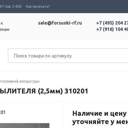
Т пав. 2-43Б
Как проехать?
sale@forsunki-rf.ru
+7 (495) 204 2
 к
+7 (916) 104 4
темам
топливной аппаратуры
ЛИТЕЛЯ (2,5мм) 310201
Наличие и цену
201
уточняйте у м