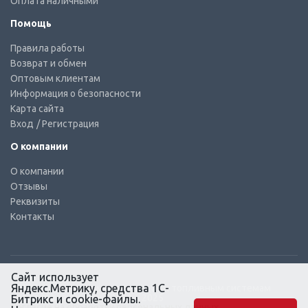
Оплата наличными
Помощь
Правила работы
Возврат и обмен
Оптовым клиентам
Информация о безопасности
Карта сайта
Вход
/ Регистрация
О компании
О компании
Отзывы
Реквизиты
Контакты
Сайт использует
Яндекс.Метрику, средства 1С-
© КТС-Дизель – Комплектующие к топливным системам
Все права защищены, 2003 – 2025
Битрикс и cookie-файлы.
Согласие на обработку персональных данных