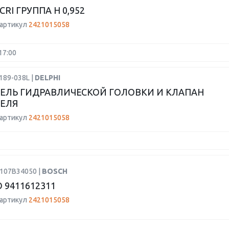
RI ГРУППА H 0,952
 артикул
2421015058
17:00
189-038L |
DELPHI
ЕЛЬ ГИДРАВЛИЧЕСКОЙ ГОЛОВКИ И КЛАПАН
ЕЛЯ
 артикул
2421015058
H107B34050 |
BOSCH
 9411612311
 артикул
2421015058