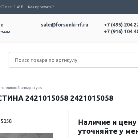
Т пав. 2-43Б
Как проехать?
sale@forsunki-rf.ru
+7 (495) 204 2
 к
+7 (916) 104 4
темам
топливной аппаратуры
НА 2421015058 2421015058
Наличие и цену
15058
уточняйте у м