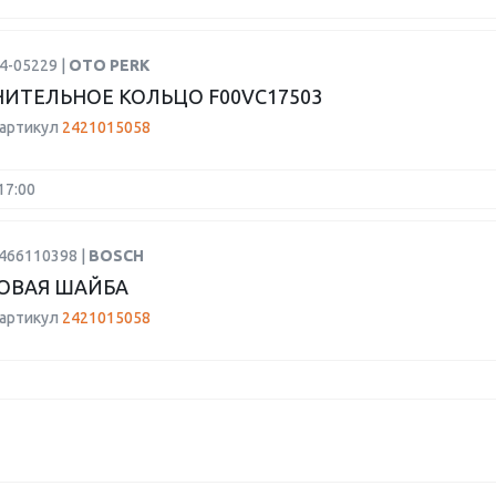
4-05229 |
OTO PERK
ИТЕЛЬНОЕ КОЛЬЦО F00VC17503
 артикул
2421015058
17:00
1466110398 |
BOSCH
ОВАЯ ШАЙБА
 артикул
2421015058