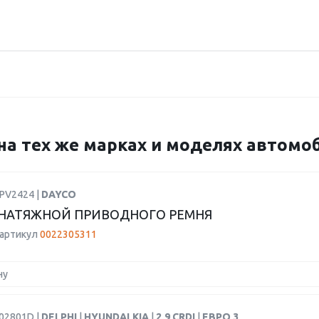
 на тех же марках и моделях автом
APV2424 |
DAYCO
НАТЯЖНОЙ ПРИВОДНОГО РЕМНЯ
 артикул
0022305311
ну
R02801D |
DELPHI
|
HYUNDAI,KIA
|
2,9 CRDI
|
ЕВРО 3