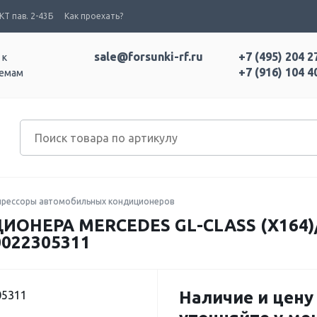
Т пав. 2-43Б
Как проехать?
sale@forsunki-rf.ru
+7 (495) 204 2
 к
+7 (916) 104 4
темам
рессоры автомобильных кондиционеров
НЕРА MERCEDES GL-CLASS (X164)/G
0022305311
Наличие и цену
05311