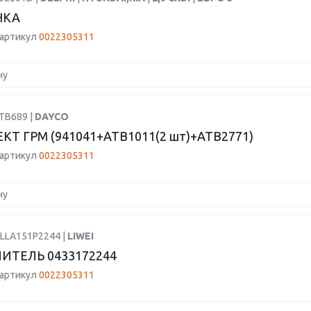
НКА
 артикул
0022305311
ну
TB689 |
DAYCO
Т ГРМ (941041+ATB1011(2 шт)+ATB2771)
 артикул
0022305311
ну
DLLA151P2244 |
LIWEI
ИТЕЛЬ 0433172244
 артикул
0022305311