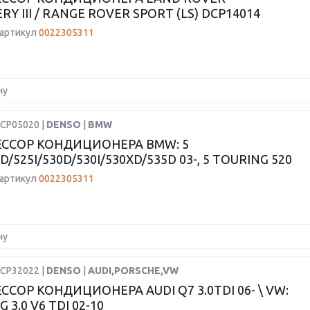
RY III / RANGE ROVER SPORT (LS) DCP14014
 артикул
0022305311
ну
DCP05020 |
DENSO
|
BMW
ССОР КОНДИЦИОНЕРА BMW: 5
5D/525I/530D/530I/530XD/535D 03-, 5 TOURING 520
 артикул
0022305311
ну
DCP32022 |
DENSO
|
AUDI,PORSCHE,VW
СОР КОНДИЦИОНЕРА AUDI Q7 3.0TDI 06- \ VW:
 3.0 V6 TDI 02-10