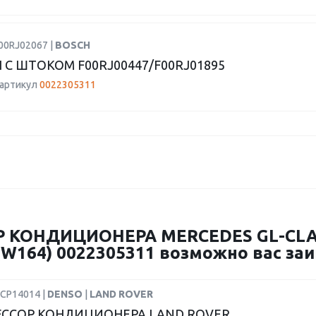
00RJ02067 |
BOSCH
 С ШТОКОМ F00RJ00447/F00RJ01895
 артикул
0022305311
 КОНДИЦИОНЕРА MERCEDES GL-CLASS
 (W164) 0022305311 возможно вас заи
DCP14014 |
DENSO
|
LAND ROVER
ССОР КОНДИЦИОНЕРА LAND ROVER