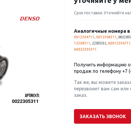
уточняйте у м
Срок поставки: Уточняйте на
Аналогичные номера в 
0012304711
,
0012308311
,
0022305
12308311
,
,
A0012304711
22305311
A0022305311
Получить информацию о 
продаж по телефону
+7 (
Так же, вы можете заказ
перезвонит вам сам или 
заказ.
ЗАКАЗАТЬ ЗВОНОК