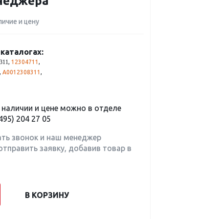
енеджера
личие и цену
каталогах:
,
12304711
,
311
,
A0012308311
,
наличии и цене можно в отделе
495) 204 27 05
ать звонок и наш менеджер
отправить заявку, добавив товар в
В КОРЗИНУ