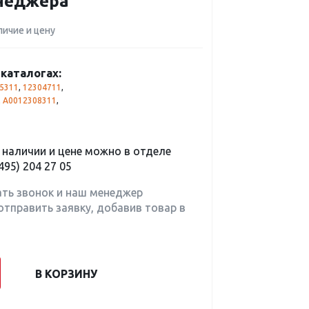
енеджера
личие и цену
каталогах:
5311
,
12304711
,
,
A0012308311
,
наличии и цене можно в отделе
495) 204 27 05
ать звонок и наш менеджер
отправить заявку, добавив товар в
В КОРЗИНУ