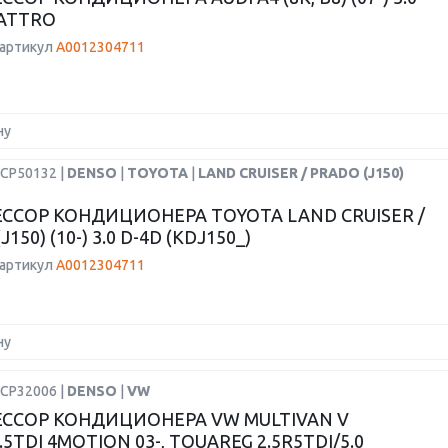
UATTRO
 артикул
A0012304711
ну
DCP50132 |
DENSO
|
TOYOTA
|
LAND CRUISER / PRADO (J150)
ССОР КОНДИЦИОНЕРА TOYOTA LAND CRUISER /
150) (10-) 3.0 D-4D (KDJ150_)
 артикул
A0012304711
ну
DCP32006 |
DENSO
|
VW
ССОР КОНДИЦИОНЕРА VW MULTIVAN V
2.5TDI 4MOTION 03-, TOUAREG 2.5R5TDI/5.0