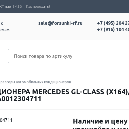
Т пав. 2-43Б
Как проехать?
sale@forsunki-rf.ru
+7 (495) 204 2
 к
+7 (916) 104 4
темам
рессоры автомобильных кондиционеров
НЕРА MERCEDES GL-CLASS (X164)/G
A0012304711
Наличие и цену
304711