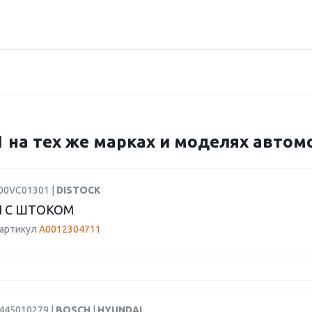
1 на тех же марках и моделях авто
F00VC01301 |
DISTOCK
 С ШТОКОМ
 артикул
A0012304711
0445010279 |
BOSCH
|
HYUNDAI