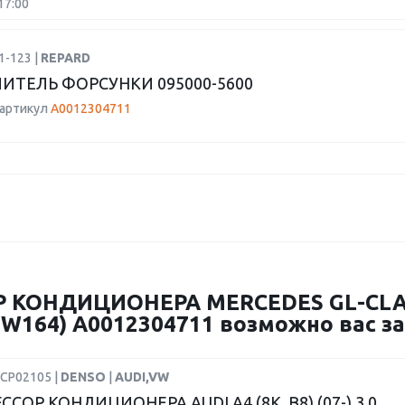
17:00
1-123 |
REPARD
ИТЕЛЬ ФОРСУНКИ 095000-5600
 артикул
A0012304711
 КОНДИЦИОНЕРА MERCEDES GL-CLASS
 (W164) A0012304711 возможно вас з
DCP02105 |
DENSO
|
AUDI,VW
СОР КОНДИЦИОНЕРА AUDI A4 (8K, B8) (07-) 3.0