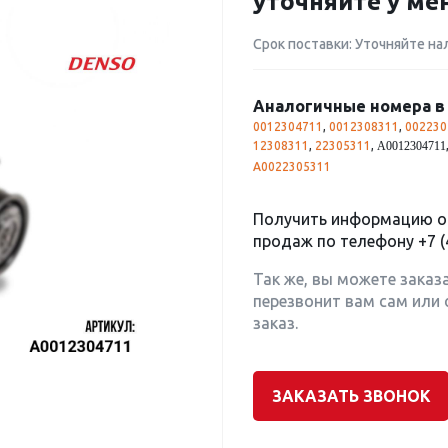
уточняйте у м
Срок поставки: Уточняйте на
Аналогичные номера в 
0012304711
,
0012308311
,
002230
12308311
,
22305311
,
A0012304711
A0022305311
Получить информацию о 
продаж по телефону
+7 (
Так же, вы можете заказ
перезвонит вам сам или 
заказ.
ЗАКАЗАТЬ ЗВОНОК