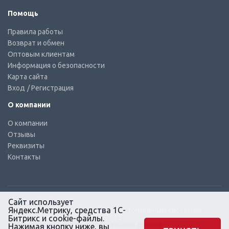
Помощь
Правила работы
Возврат и обмен
Оптовым клиентам
Информация о безопасности
Карта сайта
Вход
/ Регистрация
О компании
О компании
Отзывы
Реквизиты
Контакты
Сайт использует
Яндекс.Метрику, средства 1С-
© КТС-Дизель – Комплектующие к топливным системам
Все права защищены, 2003 – 2025
Битрикс и cookie-файлы.
Согласие на обработку персональных данных
Нажимая кнопку ниже, вы