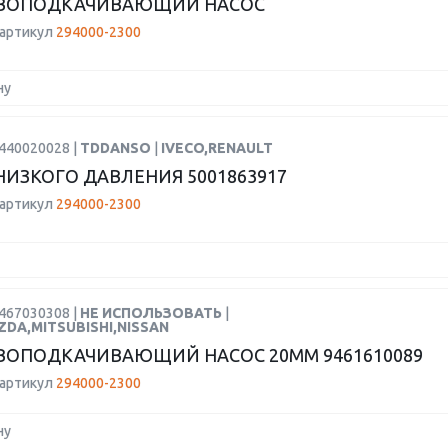
ВОПОДКАЧИВАЮЩИЙ НАСОС
 артикул
294000-2300
ну
0440020028 |
TDDANSO
|
IVECO,RENAULT
НИЗКОГО ДАВЛЕНИЯ 5001863917
 артикул
294000-2300
1467030308 |
НЕ ИСПОЛЬЗОВАТЬ
|
ZDA,MITSUBISHI,NISSAN
ОПОДКАЧИВАЮЩИЙ НАСОС 20MM 9461610089
 артикул
294000-2300
ну