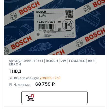
Артикул: 0445010331 |
BOSCH
|
VW
|
TOUAREG
|
BKS
|
ЕВРО 4
ТНВД
Вы искали артикул
294000-1250
68 759 ₽
Наличные: