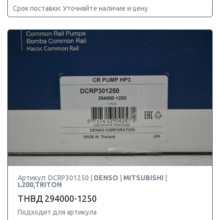
Срок поставки: Уточняйте наличие и цену
Артикул: DCRP301250 |
DENSO
|
MITSUBISHI
|
L200,TRITON
ТНВД 294000-1250
Подходит для артикула