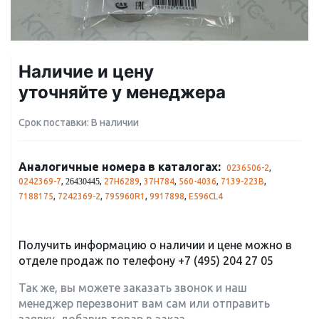
Наличие и цену
уточняйте у менеджера
Срок поставки: В наличии
Аналогичные номера в каталогах:
0236506-2
,
0242369-7
,
,
27H6289
,
37H784
,
560-4036
,
7139-223B
,
26430445
7188175
,
7242369-2
,
795960R1
,
9917898
,
E596CL4
Получить информацию о наличии и цене можно в
отделе продаж по телефону
+7 (495) 204 27 05
Так же, вы можете заказать звонок и наш
менеджер перезвонит вам сам или отправить