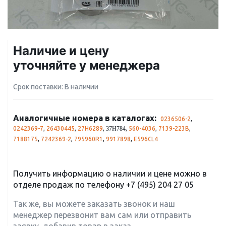
Наличие и цену
уточняйте у менеджера
Срок поставки: В наличии
Аналогичные номера в каталогах:
0236506-2
,
0242369-7
,
26430445
,
27H6289
,
,
560-4036
,
7139-223B
,
37H784
7188175
,
7242369-2
,
795960R1
,
9917898
,
E596CL4
Получить информацию о наличии и цене можно в
отделе продаж по телефону
+7 (495) 204 27 05
Так же, вы можете заказать звонок и наш
менеджер перезвонит вам сам или отправить