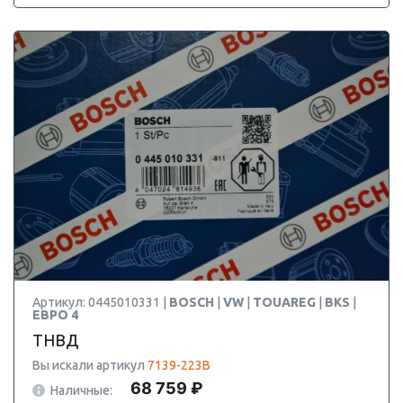
Артикул: 0445010331 |
BOSCH
|
VW
|
TOUAREG
|
BKS
|
ЕВРО 4
ТНВД
Вы искали артикул
7139-223B
68 759 ₽
Наличные: