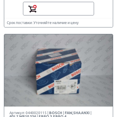
Срок поставки: Уточняйте наличие и цену
Артикул: 0440020115 |
BOSCH
|
FAW,SHAANXI
|
6DL2,WP10 336
|
ЕВРО 3,ЕВРО 4