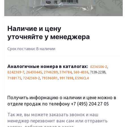
Наличие и цену
уточняйте у менеджера
Срок поставки: В наличии
Аналогичные номера в каталогах:
0236506-2
,
0242369-7
,
26430445
,
27H6289
,
37H784
,
560-4036
,
,
7139-223B
7188175
,
7242369-2
,
795960R1
,
9917898
,
E596CL4
Получить информацию о наличии и цене можно в
отделе продаж по телефону
+7 (495) 204 27 05
Так же, вы можете заказать звонок и наш
менеджер перезвонит вам сам или отправить