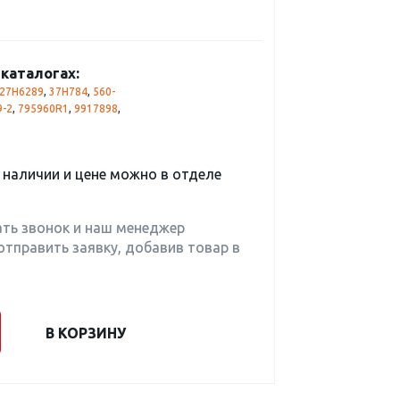
каталогах:
27H6289
,
37H784
,
560-
9-2
,
795960R1
,
9917898
,
наличии и цене можно в отделе
ать звонок и наш менеджер
отправить заявку, добавив товар в
В КОРЗИНУ