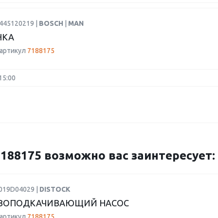
0445120219 |
BOSCH
|
MAN
НКА
 артикул
7188175
15:00
88175 возможно вас заинтересует:
F019D04029 |
DISTOCK
ВОПОДКАЧИВАЮЩИЙ НАСОС
 артикул
7188175