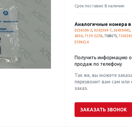
Срок поставки: В наличии
Аналогичные номера в 
0236506-2
,
0242369-7
,
26430445
,
4036
,
7139-223B
,
,
724236
7188175
E596CL4
Получить информацию о 
продаж по телефону
Так же, вы можете заказ
перезвонит вам сам или 
заказ.
ЗАКАЗАТЬ ЗВОНОК