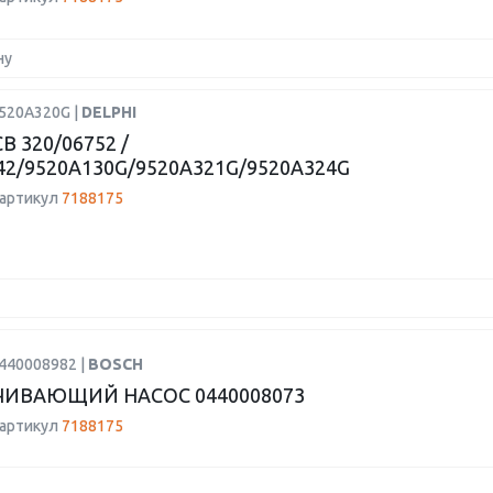
ну
9520A320G |
DELPHI
B 320/06752 /
42/9520A130G/9520A321G/9520A324G
 артикул
7188175
0440008982 |
BOSCH
ИВАЮЩИЙ НАСОС 0440008073
 артикул
7188175