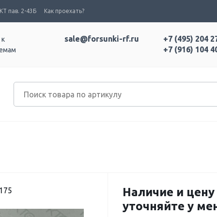
Т пав. 2-43Б
Как проехать?
sale@forsunki-rf.ru
+7 (495) 204 2
 к
+7 (916) 104 4
темам
Наличие и цену
175
уточняйте у м