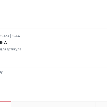
20323 |
FLAG
ЧКА
для артикула
ну