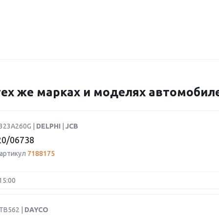
 тех же марках и моделях автомобил
9323A260G |
DELPHI
|
JCB
0/06738
 артикул
7188175
15:00
TB562 |
DAYCO