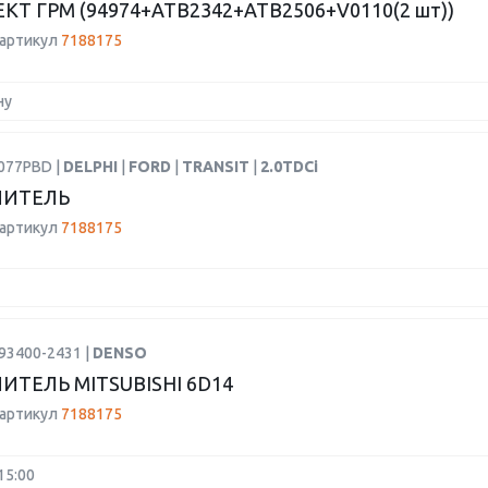
Т ГРМ (94974+ATB2342+ATB2506+V0110(2 шт))
 артикул
7188175
ну
L077PBD |
DELPHI
|
FORD
|
TRANSIT
|
2.0TDCi
ЛИТЕЛЬ
 артикул
7188175
93400-2431 |
DENSO
ИТЕЛЬ MITSUBISHI 6D14
 артикул
7188175
15:00