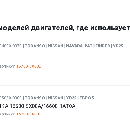
моделей двигателей, где использует
94000-0370 |
TDDANSO
|
NISSAN
|
NAVARA ,PATHFINDER
|
YD25
 артикул
16700-5X00D
95050-0300 |
TDDANSO
|
NISSAN
|
YD25
|
ЕВРО 5
КА 16600-5X00A/16600-1AT0A
 артикул
16700-5X00D