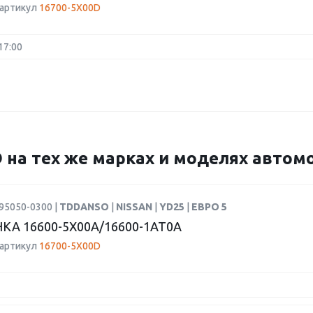
 артикул
16700-5X00D
17:00
D на тех же марках и моделях авто
95050-0300 |
TDDANSO
|
NISSAN
|
YD25
|
ЕВРО 5
КА 16600-5X00A/16600-1AT0A
 артикул
16700-5X00D