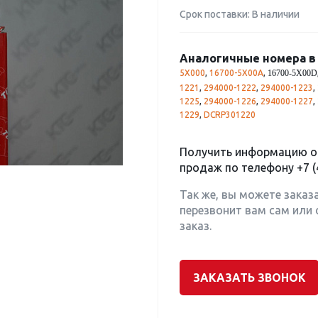
Срок поставки: В наличии
Аналогичные номера в 
5X000
,
16700-5X00A
,
16700-5X00D
1221
,
294000-1222
,
294000-1223
,
1225
,
294000-1226
,
294000-1227
,
1229
,
DCRP301220
Получить информацию о 
продаж по телефону
+7 (
Так же, вы можете заказ
перезвонит вам сам или 
заказ.
ЗАКАЗАТЬ ЗВОНОК