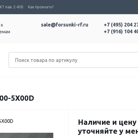
Т пав. 2-43Б
Как проехать?
sale@forsunki-rf.ru
+7 (495) 204 2
 к
+7 (916) 104 4
темам
700-5X00D
Наличие и цену
5X00D
уточняйте у м