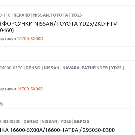
0-118 |
REPARD
|
NISSAN,TOYOTA
|
YD25
 ФОРСУНКИ NISSAN/TOYOTA YD25/2KD-FTV
-0460)
 артикул
16700-5X00D
94000-0370 |
DENSO
|
NISSAN
|
NAVARA ,PATHFINDER
|
YD25
|
 артикул
16700-5X00D
ну
CRI300300 |
DENSO
|
NISSAN
|
YD25
|
ЕВРО 5
А 16600-5X00A/16600-1AT0A / 295050-0300