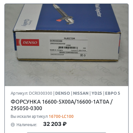
Артикул: DCRI300300 |
DENSO
|
NISSAN
|
YD25
|
ЕВРО 5
ФОРСУНКА 16600-5X00A/16600-1AT0A /
295050-0300
Вы искали артикул
16700-LC100
32 203 ₽
Наличные: