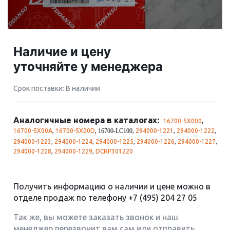
Наличие и цену
уточняйте у менеджера
Срок поставки: В наличии
Аналогичные номера в каталогах:
16700-5X000
,
16700-5X00A
,
16700-5X00D
,
,
294000-1221
,
294000-1222
,
16700-LC100
294000-1223
,
294000-1224
,
294000-1225
,
294000-1226
,
294000-1227
,
294000-1228
,
294000-1229
,
DCRP301220
Получить информацию о наличии и цене можно в
отделе продаж по телефону
+7 (495) 204 27 05
Так же, вы можете заказать звонок и наш
менеджер перезвонит вам сам или отправить