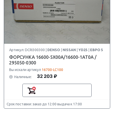
Артикул: DCRI300300 |
DENSO
|
NISSAN
|
YD25
|
ЕВРО 5
ФОРСУНКА 16600-5X00A/16600-1AT0A /
295050-0300
Вы искали артикул
16700-LC100
32 203 ₽
Наличные:
Срок поставки: заказ до 12:00 выдача к 17:00