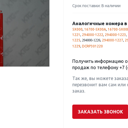
Срок поставки: В наличии
Аналогичные номера в 
5X000
,
16700-5X00A
,
16700-5X00
1221
,
294000-1222
,
294000-1223
,
1225
,
,
294000-1227
,
2
294000-1226
1229
,
DCRP301220
Получить информацию о 
продаж по телефону
+7 (
Так же, вы можете заказ
перезвонит вам сам или 
заказ.
ЗАКАЗАТЬ ЗВОНОК