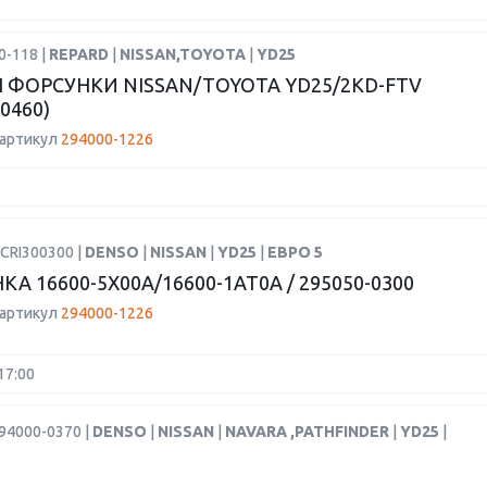
0-118 |
REPARD
|
NISSAN,TOYOTA
|
YD25
 ФОРСУНКИ NISSAN/TOYOTA YD25/2KD-FTV
-0460)
 артикул
294000-1226
CRI300300 |
DENSO
|
NISSAN
|
YD25
|
ЕВРО 5
А 16600-5X00A/16600-1AT0A / 295050-0300
 артикул
294000-1226
17:00
94000-0370 |
DENSO
|
NISSAN
|
NAVARA ,PATHFINDER
|
YD25
|