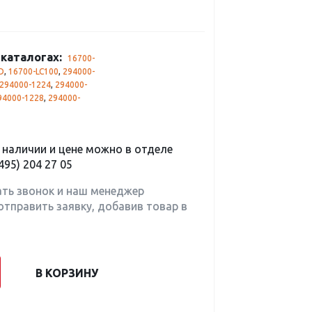
каталогах:
16700-
D
,
16700-LC100
,
294000-
294000-1224
,
294000-
94000-1228
,
294000-
наличии и цене можно в отделе
495) 204 27 05
ать звонок и наш менеджер
отправить заявку, добавив товар в
В КОРЗИНУ