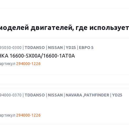
моделей двигателей, где использует
95050-0300 |
TDDANSO
|
NISSAN
|
YD25
|
ЕВРО 5
КА 16600-5X00A/16600-1AT0A
 артикул
294000-1226
94000-0370 |
TDDANSO
|
NISSAN
|
NAVARA ,PATHFINDER
|
YD25
 артикул
294000-1226