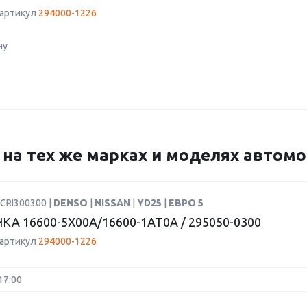
 артикул
294000-1226
ну
6 на тех же марках и моделях автом
CRI300300 |
DENSO
|
NISSAN
|
YD25
|
ЕВРО 5
А 16600-5X00A/16600-1AT0A / 295050-0300
 артикул
294000-1226
17:00