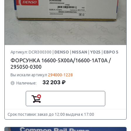
Артикул: DCRI300300 |
DENSO
|
NISSAN
|
YD25
|
ЕВРО 5
ФОРСУНКА 16600-5X00A/16600-1AT0A /
295050-0300
Вы искали артикул
294000-1228
32 203 ₽
Наличные:
Срок поставки: заказ до 12:00 выдача к 17:00