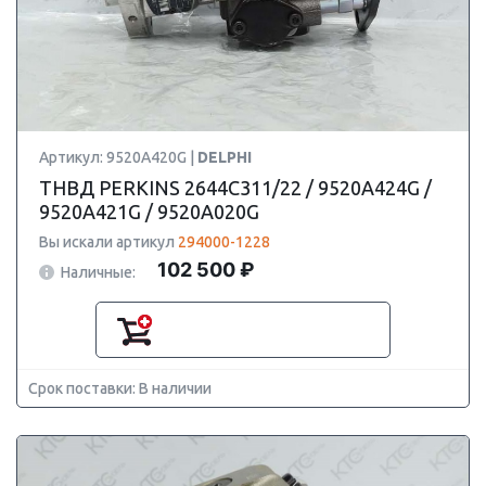
Артикул: 9520A420G |
DELPHI
ТНВД PERKINS 2644C311/22 / 9520A424G /
9520A421G / 9520A020G
Вы искали артикул
294000-1228
102 500 ₽
Наличные:
Срок поставки: В наличии