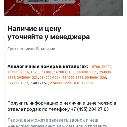
Наличие и цену
уточняйте у менеджера
Срок поставки: В наличии
Аналогичные номера в каталогах:
16700-5X000
,
16700-5X00A
,
16700-5X00D
,
16700-LC100
,
294000-1221
,
294000-
1222
,
294000-1223
,
294000-1224
,
294000-1225
,
294000-1226
,
294000-1227
,
,
294000-1229
,
DCRP301220
294000-1228
Получить информацию о наличии и цене можно в
отделе продаж по телефону
+7 (495) 204 27 05
Так же, вы можете заказать звонок и наш
менеджер перезвонит вам сам или отправить