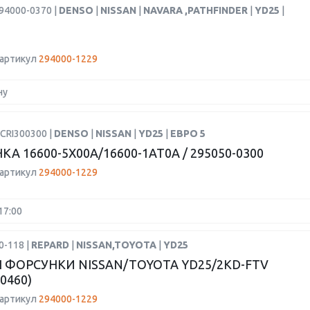
94000-0370 |
DENSO
|
NISSAN
|
NAVARA ,PATHFINDER
|
YD25
|
 артикул
294000-1229
ну
CRI300300 |
DENSO
|
NISSAN
|
YD25
|
ЕВРО 5
А 16600-5X00A/16600-1AT0A / 295050-0300
 артикул
294000-1229
17:00
0-118 |
REPARD
|
NISSAN,TOYOTA
|
YD25
 ФОРСУНКИ NISSAN/TOYOTA YD25/2KD-FTV
-0460)
 артикул
294000-1229