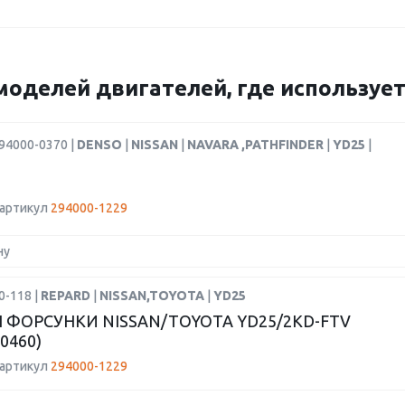
моделей двигателей, где использует
94000-0370 |
DENSO
|
NISSAN
|
NAVARA ,PATHFINDER
|
YD25
|
 артикул
294000-1229
ну
0-118 |
REPARD
|
NISSAN,TOYOTA
|
YD25
 ФОРСУНКИ NISSAN/TOYOTA YD25/2KD-FTV
-0460)
 артикул
294000-1229