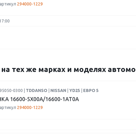
 артикул
294000-1229
17:00
9 на тех же марках и моделях автом
95050-0300 |
TDDANSO
|
NISSAN
|
YD25
|
ЕВРО 5
КА 16600-5X00A/16600-1AT0A
 артикул
294000-1229