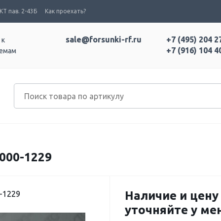
Т пав. 2-43Б
Как проехать?
sale@forsunki-rf.ru
+7 (495) 204 2
 к
+7 (916) 104 4
темам
000-1229
Наличие и цену
-1229
уточняйте у м