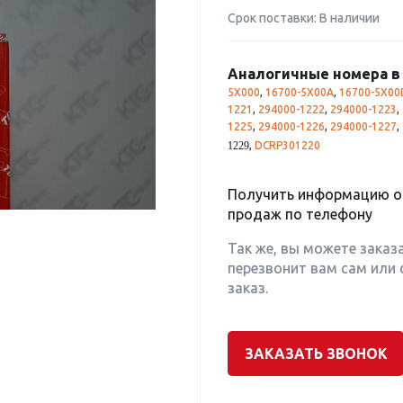
Срок поставки: В наличии
Аналогичные номера в 
5X000
,
16700-5X00A
,
16700-5X00
1221
,
294000-1222
,
294000-1223
,
1225
,
294000-1226
,
294000-1227
,
,
DCRP301220
1229
Получить информацию о 
продаж по телефону
Так же, вы можете заказ
перезвонит вам сам или 
заказ.
ЗАКАЗАТЬ ЗВОНОК