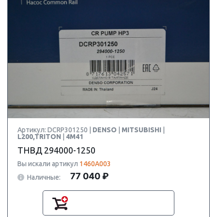
Артикул: DCRP301250 |
DENSO
|
MITSUBISHI
|
L200,TRITON
|
4M41
ТНВД 294000-1250
Вы искали артикул
1460A003
77 040 ₽
Наличные: