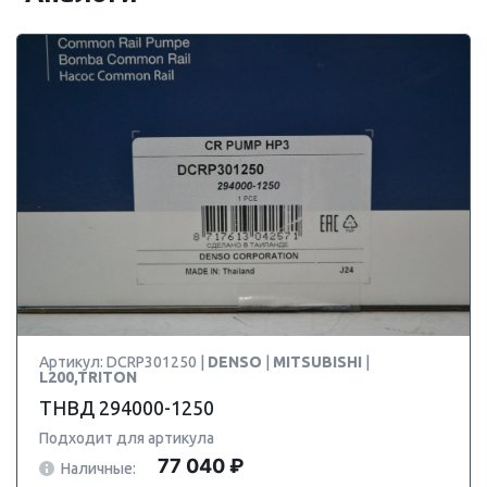
Артикул: DCRP301250 |
DENSO
|
MITSUBISHI
|
L200,TRITON
ТНВД 294000-1250
Подходит для артикула
77 040 ₽
Наличные: