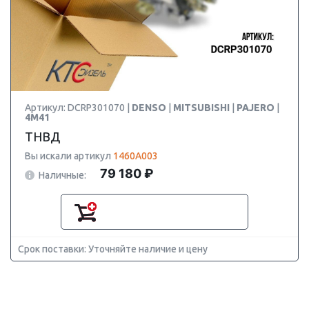
Артикул: DCRP301070 |
DENSO
|
MITSUBISHI
|
PAJERO
|
4M41
ТНВД
Вы искали артикул
1460A003
79 180 ₽
Наличные:
Срок поставки: Уточняйте наличие и цену