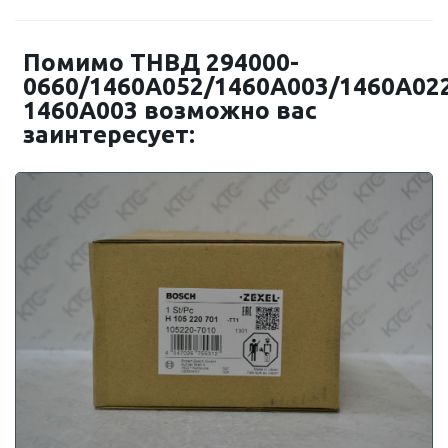
Помимо ТНВД 294000-
0660/1460A052/1460A003/1460A02
1460A003 возможно вас
заинтересует: