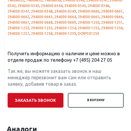
1460A022
,
1460A052
,
1460A058
,
294000-0340
,
294000-0341
,
294000-
0342
,
294000-0343
,
294000-0344
,
294000-0345
,
294000-0346
,
294000-0347
,
294000-0348
,
294000-0349
,
294000-0660
,
294000-0661
,
294000-0662
,
294000-0663
,
294000-0664
,
294000-0665
,
294000-0666
,
294000-0667
,
294000-0668
,
294000-0669
,
294000-1250
,
294000-1251
,
294000-1252
,
294000-1253
,
294000-1254
,
294000-1255
,
294000-1256
,
294000-1257
,
294000-1258
,
294000-1259
,
DCRP301250
Получить информацию о наличии и цене можно в
отделе продаж по телефону
+7 (495) 204 27 05
Так же, вы можете заказать звонок и наш
менеджер перезвонит вам сам или отправить
заявку, добавив товар в заказ.
ЗАКАЗАТЬ ЗВОНОК
В КОРЗИНУ
Аналоги