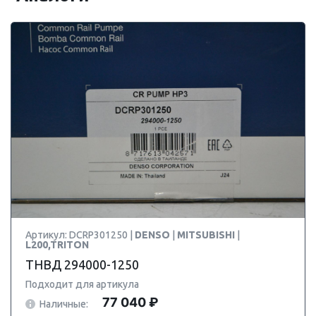
Артикул: DCRP301250 |
DENSO
|
MITSUBISHI
|
L200,TRITON
ТНВД 294000-1250
Подходит для артикула
77 040 ₽
Наличные: