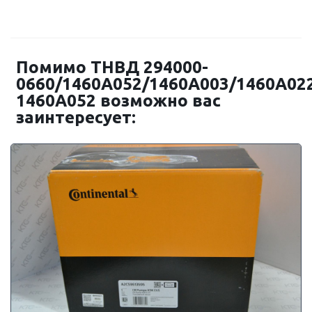
Помимо ТНВД 294000-
0660/1460A052/1460A003/1460A02
1460A052 возможно вас
заинтересует: