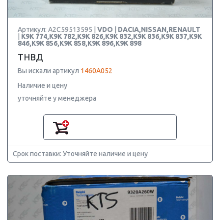
Артикул: A2C59513595 |
VDO
|
DACIA,NISSAN,RENAULT
|
K9K 774,K9K 782,K9K 826,K9K 832,K9K 836,K9K 837,K9K
846,K9K 856,K9K 858,K9K 896,K9K 898
ТНВД
Вы искали артикул
1460A052
Наличие и цену
уточняйте у менеджера
Срок поставки: Уточняйте наличие и цену