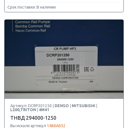
Срок поставки: В наличии
Артикул: DCRP301250 |
DENSO
|
MITSUBISHI
|
L200,TRITON
|
4M41
ТНВД 294000-1250
Вы искали артикул
1460A052