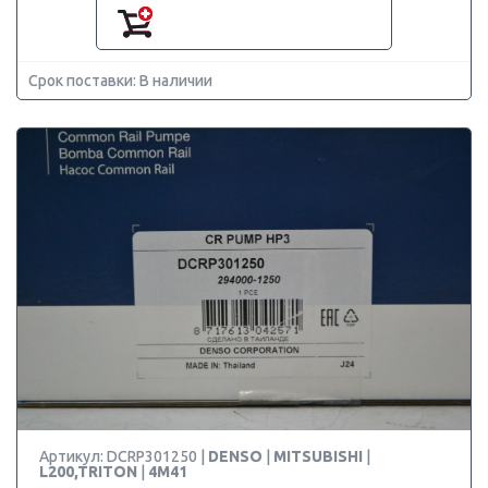
Срок поставки: В наличии
Артикул: DCRP301250 |
DENSO
|
MITSUBISHI
|
L200,TRITON
|
4M41