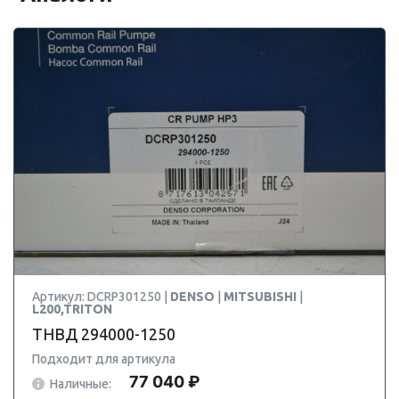
Артикул: DCRP301250 |
DENSO
|
MITSUBISHI
|
L200,TRITON
ТНВД 294000-1250
Подходит для артикула
77 040 ₽
Наличные: