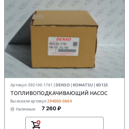
Артикул: 092100-1761 |
DENSO
|
KOMATSU
|
6D125
ТОПЛИВОПОДКАЧИВАЮЩИЙ НАСОС
Вы искали артикул
294000-0664
7 260 ₽
Наличные: