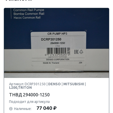
Артикул: DCRP301250 |
DENSO
|
MITSUBISHI
|
L200,TRITON
ТНВД 294000-1250
Подходит для артикула
77 040 ₽
Наличные: