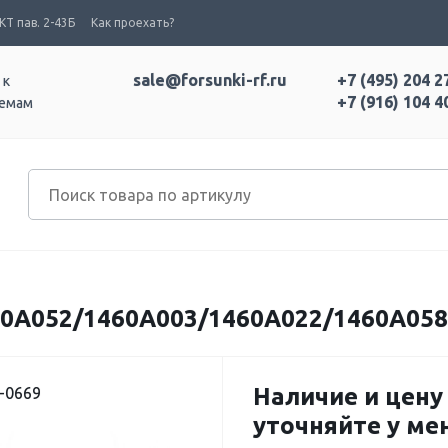
Т пав. 2-43Б
Как проехать?
sale@forsunki-rf.ru
+7 (495) 204 2
 к
+7 (916) 104 4
темам
0A052/1460A003/1460A022/1460A058
Наличие и цену
-0669
уточняйте у м