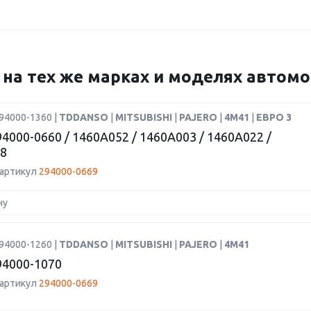
9 на тех же марках и моделях автом
94000-1360 |
TDDANSO
|
MITSUBISHI
|
PAJERO
|
4M41
|
ЕВРО 3
4000-0660 / 1460A052 / 1460A003 / 1460A022 /
8
 артикул
294000-0669
ну
94000-1260 |
TDDANSO
|
MITSUBISHI
|
PAJERO
|
4M41
4000-1070
 артикул
294000-0669