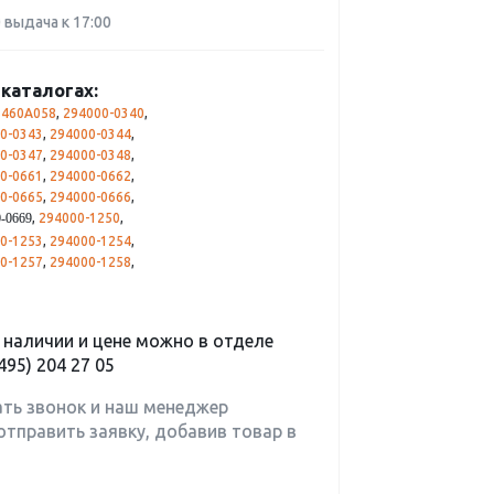
0 выдача к 17:00
каталогах:
1460A058
,
294000-0340
,
0-0343
,
294000-0344
,
0-0347
,
294000-0348
,
0-0661
,
294000-0662
,
0-0665
,
294000-0666
,
,
294000-1250
,
-0669
0-1253
,
294000-1254
,
0-1257
,
294000-1258
,
наличии и цене можно в отделе
495) 204 27 05
ать звонок и наш менеджер
отправить заявку, добавив товар в