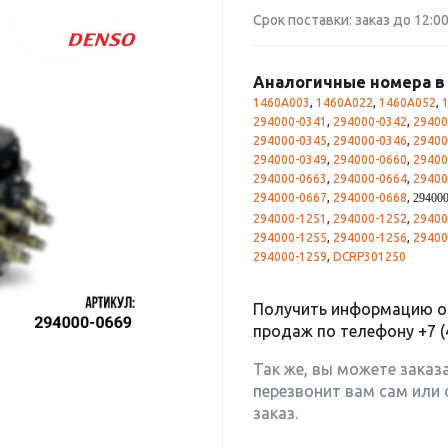
Срок поставки: заказ до 12:0
Аналогичные номера в 
1460A003
,
1460A022
,
1460A052
,
294000-0341
,
294000-0342
,
29400
294000-0345
,
294000-0346
,
29400
294000-0349
,
294000-0660
,
29400
294000-0663
,
294000-0664
,
29400
294000-0667
,
294000-0668
,
294000
294000-1251
,
294000-1252
,
29400
294000-1255
,
294000-1256
,
29400
294000-1259
,
DCRP301250
Получить информацию о 
продаж по телефону
+7 (
Так же, вы можете заказ
перезвонит вам сам или 
заказ.