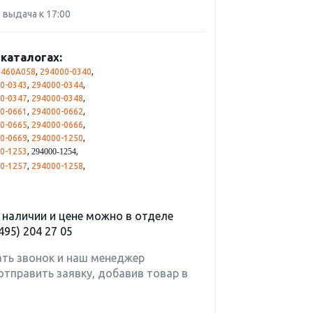
0 выдача к 17:00
каталогах:
1460A058
,
294000-0340
,
0-0343
,
294000-0344
,
0-0347
,
294000-0348
,
0-0661
,
294000-0662
,
0-0665
,
294000-0666
,
0-0669
,
294000-1250
,
0-1253
,
,
294000-1254
0-1257
,
294000-1258
,
наличии и цене можно в отделе
495) 204 27 05
ать звонок и наш менеджер
отправить заявку, добавив товар в