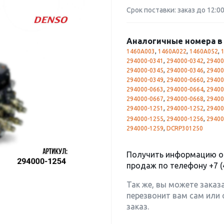
Срок поставки: заказ до 12:0
Аналогичные номера в 
1460A003
,
1460A022
,
1460A052
,
294000-0341
,
294000-0342
,
29400
294000-0345
,
294000-0346
,
29400
294000-0349
,
294000-0660
,
29400
294000-0663
,
294000-0664
,
29400
294000-0667
,
294000-0668
,
29400
294000-1251
,
294000-1252
,
29400
294000-1255
,
294000-1256
,
29400
294000-1259
,
DCRP301250
Получить информацию о 
продаж по телефону
+7 (
Так же, вы можете заказ
перезвонит вам сам или 
заказ.