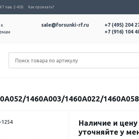
Т пав. 2-43Б
Как проехать?
sale@forsunki-rf.ru
+7 (495) 204 2
 к
+7 (916) 104 4
темам
0A052/1460A003/1460A022/1460A058
Наличие и цену
-1254
уточняйте у м